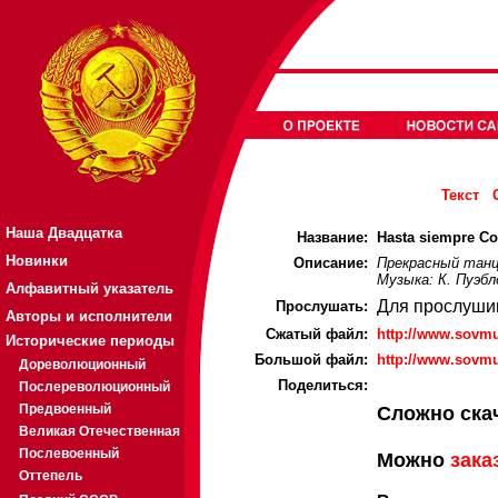
Текст
Наша Двадцатка
Название:
Hasta siempre Co
Новинки
Описание:
Прекрасный танце
Музыка: К. Пуэбл
Алфавитный указатель
Для прослуши
Прослушать:
Авторы и исполнители
Cжатый файл:
http://www.sovm
Исторические периоды
Большой файл:
http://www.sovmu
Дореволюционный
Поделиться:
Послереволюционный
Предвоенный
Сложно ска
Великая Отечественная
Послевоенный
Можно
зака
Оттепель