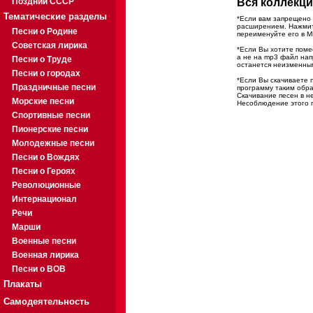
Поздний СССР
Вся коллекци
Тематические разделы
*Если вам запрещено 
расширением. Нажмите
Песни о Родине
переименуйте его в M
Советская лирика
*Если Вы хотите помес
а не на mp3 файл на
Песни о Труде
останется неизменны
Песни о городах
*Если Вы скачиваете 
Праздничные песни
программу таким обра
Скачивание песен в н
Морские песни
Несоблюдение этого п
Спортивные песни
Пионерские песни
Молодежные песни
Песни о Вождях
Песни о Героях
Революционные
Интернационал
Речи
Марши
Военные песни
Военная лирика
Песни о ВОВ
Плакаты
Самодеятельность