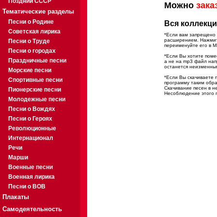
Поздний СССР
Можно
зака
Тематические разделы
Песни о Родине
Вся коллекци
Советская лирика
*Если вам запрещено 
расширением. Нажмите
Песни о Труде
переименуйте его в M
Песни о городах
*Если Вы хотите помес
Праздничные песни
а не на mp3 файл на
останется неизменны
Морские песни
*Если Вы скачиваете 
Спортивные песни
программу таким обра
Скачивание песен в н
Пионерские песни
Несоблюдение этого п
Молодежные песни
Песни о Вождях
Песни о Героях
Революционные
Интернационал
Речи
Марши
Военные песни
Военная лирика
Песни о ВОВ
Плакаты
Самодеятельность