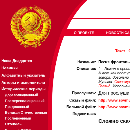
Текст
Наша Двадцатка
Название:
Песня фронтовых
Новинки
Описание:
"... Лежал с про
А вот как посту
Алфавитный указатель
говоря, довольно
Музыка:
Сигизму
Авторы и исполнители
Голянд.
Исполнени
Исторические периоды
Для прослуши
Прослушать:
Дореволюционный
Cжатый файл:
http://www.sovm
Послереволюционный
Предвоенный
Большой файл:
http://www.sovm
Великая Отечественная
Поделиться:
Послевоенный
Сложно ска
Оттепель