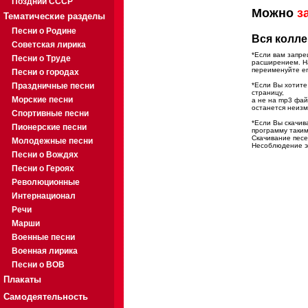
Поздний СССР
Можно
з
Тематические разделы
Песни о Родине
Вся колле
Советская лирика
*Если вам запре
Песни о Труде
расширением. На
переименуйте ег
Песни о городах
Праздничные песни
*Если Вы хотите
страницу,
Морские песни
а не на mp3 фа
останется неиз
Спортивные песни
*Если Вы скачив
Пионерские песни
программу таким
Скачивание песе
Молодежные песни
Несоблюдение эт
Песни о Вождях
Песни о Героях
Революционные
Интернационал
Речи
Марши
Военные песни
Военная лирика
Песни о ВОВ
Плакаты
Самодеятельность