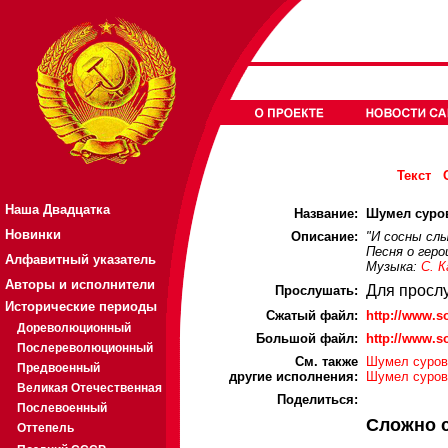
Текст
Наша Двадцатка
Название:
Шумел суров
Новинки
Описание:
"И сосны сл
Песня о геро
Алфавитный указатель
Музыка:
С. К
Авторы и исполнители
Для просл
Прослушать:
Исторические периоды
Cжатый файл:
http://www.
Дореволюционный
Большой файл:
http://www.
Послереволюционный
См. также
Шумел сурово
Предвоенный
другие исполнения:
Шумел сурово
Великая Отечественная
Поделиться:
Послевоенный
Сложно 
Оттепель