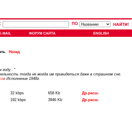
ать
Назад
году..."
ельность тогда не могда им привидеться даже в страшном сне.
сов
Исполнение 1948г.
32 kbps
658 Kb
Др.расш.
192 kbps
3946 Kb
Др.расш.