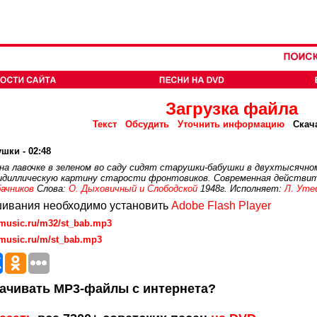
Загрузка файла
Текст
Обсудить
Уточнить информацию
Скач
шки - 02:48
на лавочке в зеленом во саду сидят старушки-бабушки в двухтысячном 
идиллическую картину старости фронтовиков. Современная действит
бачников
Слова:
О. Дыховичный и Слободской
1948г. Исполняет:
Л. Уте
ивания необходимо установить
Adobe Flash Player
vmusic.ru/m32/st_bab.mp3
vmusic.ru/m/st_bab.mp3
ачивать MP3-файлы с интернета?