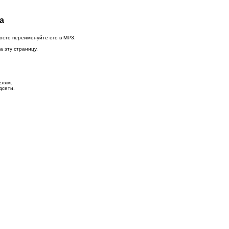
а
осто переименуйте его в MP3.
а эту страницу,
елям.
дсети.