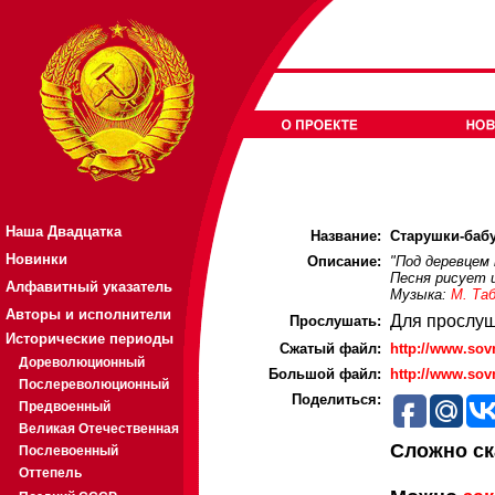
Наша Двадцатка
Название:
Старушки-бабу
Новинки
Описание:
"Под деревцем 
Песня рисует 
Алфавитный указатель
Музыка:
М. Та
Авторы и исполнители
Для прослуш
Прослушать:
Исторические периоды
Cжатый файл:
http://www.so
Дореволюционный
Большой файл:
http://www.so
Послереволюционный
Поделиться:
Предвоенный
Великая Отечественная
Сложно ск
Послевоенный
Оттепель