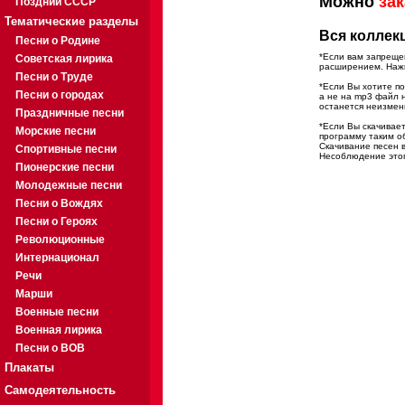
Можно
зак
Поздний СССР
Тематические разделы
Вся коллекц
Песни о Родине
*Если вам запрещен
Советская лирика
расширением. Нажми
Песни о Труде
*Если Вы хотите по
Песни о городах
а не на mp3 файл 
останется неизмен
Праздничные песни
*Если Вы скачивае
Морские песни
программу таким о
Скачивание песен в
Спортивные песни
Несоблюдение этого
Пионерские песни
Молодежные песни
Песни о Вождях
Песни о Героях
Революционные
Интернационал
Речи
Марши
Военные песни
Военная лирика
Песни о ВОВ
Плакаты
Самодеятельность