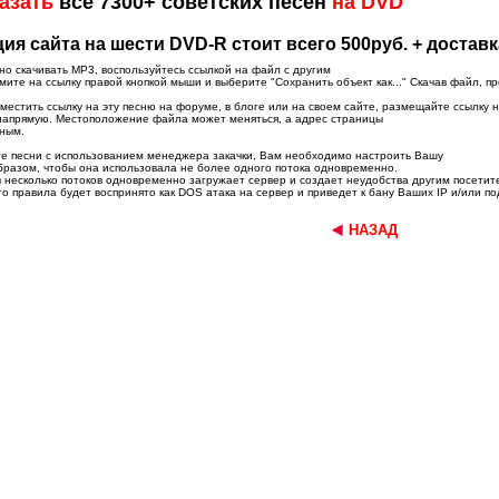
азать
все 7300+ советских песен
на DVD
ия сайта на шести DVD-R стоит всего 500руб. + доставк
о скачивать MP3, воспользуйтесь ссылкой на файл с другим
те на ссылку правой кнопкой мыши и выберите "Сохранить объект как..." Скачав файл, пр
местить ссылку на эту песню на форуме, в блоге или на своем сайте, размещайте ссылку н
напрямую. Местоположение файла может меняться, а адрес страницы
ным.
те песни с использованием менеджера закачки, Вам необходимо настроить Вашу
бразом, чтобы она использовала не более одного потока одновременно.
 несколько потоков одновременно загружает сервер и создает неудобства другим посетит
 правила будет воспринято как DOS атака на сервер и приведет к бану Ваших IP и/или по
НАЗАД