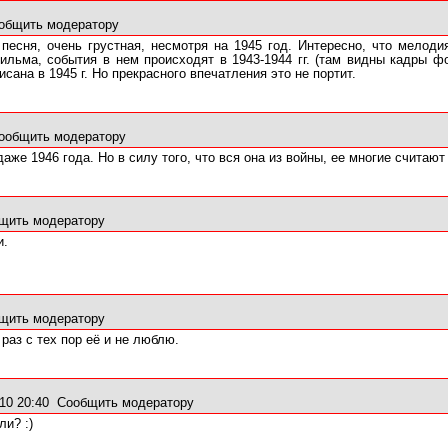
общить модератору
 песня, очень грустная, несмотря на 1945 год. Интересно, что мелод
 фильма, события в нем происходят в 1943-1944 гг. (там видны кадры
писана в 1945 г. Но прекрасного впечатления это не портит.
ообщить модератору
аже 1946 года. Но в силу того, что вся она из войны, ее многие считают
щить модератору
и.
щить модератору
 раз с тех пор её и не люблю.
10 20:40
Сообщить модератору
ли? :)