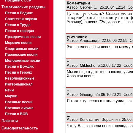
Поздний СССР
Коментарии
Тематические разделы
Автор:
Сергей С.
25.10.04 12:24
Со
Песни о Родине
Ну что тут сказать? Старая милая
"старики", хотя, по сюжету этого
Советская лирика
Украину), а песня "Эх, дороги..." на
Песни о Труде
Песни о городах
уточнение
Праздничные песни
Автор:
Александр
22.06.06 22:59
С
Морские песни
Это послевоенная песня, по-моему д
Спортивные песни
Пионерские песни
Молодежные песни
--
Автор:
Miklucho
5.12.08 17:22
Сооб
Песни о Вождях
Мы ее еще в детстве, в школе учил
Песни о Героях
Хорошая песня
Революционные
Интернационал
Речи
--
Автор:
Gheorgi
25.06.10 20:21
Сооб
Марши
Я тоже эту песню в школе учил, как
Военные песни
Военная лирика
Песни о ВОВ
...
Автор:
Константин Вершинин
25.06.
Плакаты
Что у Вас за звери пение преподава
Самодеятельность