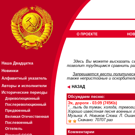
Здесь Вы можете высказать св
Наша Двадцатка
позволит трудящимся сравнить раз
Новинки
Запрещается вести политическ
Алфавитный указатель
также непристойные и оскорбител
Авторы и исполнители
НАЗАД
Исторические периоды
Обсуждаем песню:
Дореволюционный
Эх, дороги - 03:09 (745Kb)
Послереволюционный
"...пыль да туман, холода, тревоги,
Предвоенный
Хорошо известная песня военных 
Музыка: А. Новиков Слова: Л. Ошан
Великая Отечественная
Скачано: 70707 раз
Послевоенный
Оттепель
Комментарии