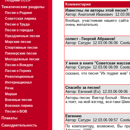
Поздний СССР
Комментарии
Тематические разделы
Известны ли авторы этой песни?
Песни о Родине
Автор:
Анатолий Иванович
12.03.06
Советская лирика
Вообще, участникам нашего сайта
Песни о Труде
очень желательно.
Песни о городах
Праздничные песни
солист - Георгий Абрамов!
Морские песни
Автор:
Сатурн
12.03.06 06:06
Сооб
Спортивные песни
Пионерские песни
Молодежные песни
У меня в книге "Советская массо
Песни о Вождях
Автор:
Сатурн
12.03.06 06:09
Сооб
Песни о Героях
сказано, что песня "Их подвиг жив
Революционные
Интернационал
Спасибо за песню!
Речи
Автор:
Евгений (Es)
12.03.06 09:06
Марши
Авторы песни: Виктор Белый - Миха
Военные песни
а поет, на мой взгляд, все-таки Шме
Военная лирика
Песни о ВОВ
Евгению
Плакаты
Автор:
Сатурн
12.03.06 09:57
Сооб
Самодеятельность
По композитору, возможно, Вы пра