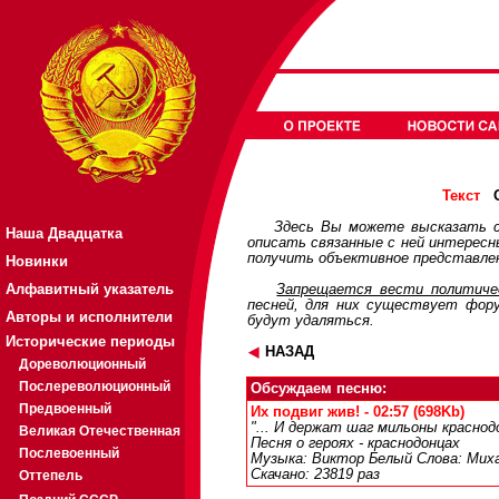
О
Текст
Здесь Вы можете высказать с
Наша Двадцатка
описать связанные с ней интерес
получить объективное представлен
Новинки
Алфавитный указатель
Запрещается вести политичес
песней, для них существует
фор
Авторы и исполнители
будут удаляться.
Исторические периоды
НАЗАД
Дореволюционный
Послереволюционный
Обсуждаем песню:
Предвоенный
Их подвиг жив! - 02:57 (698Kb)
"... И держат шаг мильоны красно
Великая Отечественная
Песня о героях - краснодонцах
Послевоенный
Музыка: Виктор Белый Слова: Миха
Скачано: 23819 раз
Оттепель