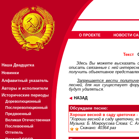
О
Текст
Здесь Вы можете высказать с
Наша Двадцатка
описать связанные с ней интерес
получить объективное представлен
Новинки
Алфавитный указатель
Запрещается вести политичес
песней, для них существует
фор
Авторы и исполнители
будут удаляться.
Исторические периоды
НАЗАД
Дореволюционный
Послереволюционный
Обсуждаем песню:
Предвоенный
Хороши весной в саду цветочки - 
"Хороши весной в саду цветочки, е
Великая Отечественная
Музыка: Б. Мокроусова Слова: С. А
Послевоенный
Скачано: 40364 раз
Оттепель