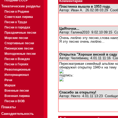
Поздний СССР
Комментарии
Тематические разделы
Пластинка вышла в 1953 году.
Автор:
Иван А.
26.02.08 03:29
Сооб
Песни о Родине
Советская лирика
Песни о Труде
Песни о городах
ЦвЯточки...
Автор:
Галина2010
9.02.10 09:15
С
Праздничные песни
Морские песни
Очень люблю эту песню,слова наизу
Я эту песню очень люблю...
Спортивные песни
Пионерские песни
Молодежные песни
Открытка "Хороши весной в саду
Автор:
Челябинец
4.01.11 11:16
Со
Песни о Вождях
Пересматривая семейный альбом на
Песни о Героях
обнаружил открытку 1940-х на тему 
Революционные
Интернационал
подпись:
Речи
Марши
Военные песни
Спасибо за открытку!
Военная лирика
Автор:
Некто
4.01.11 13:23
Сообщи
Песни о ВОВ
Плакаты
Самодеятельность