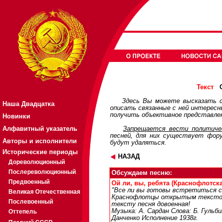
О
Текст
Здесь Вы можете высказать с
Наша Двадцатка
описать связанные с ней интерес
получить объективное представлен
Новинки
Алфавитный указатель
Запрещается вести политичес
песней, для них существует
фор
Авторы и исполнители
будут удаляться.
Исторические периоды
НАЗАД
Дореволюционный
Послереволюционный
Обсуждаем песню:
Предвоенный
Ой ли, вы, ребята (Краснофлотская
"Все ли вы готовы встретиться с в
Великая Отечественная
Краснофлотцы открытым текстом 
Послевоенный
тексту песня довоенная!
Музыка: А. Сардан Слова: Б. Гульб
Оттепель
Данченко Исполнение 1938г.