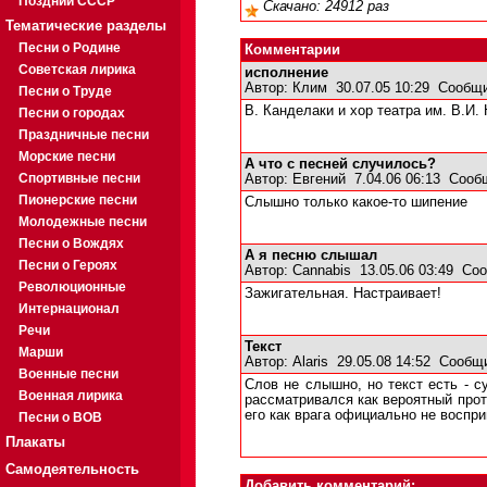
Поздний СССР
Скачано: 24912 раз
Тематические разделы
Песни о Родине
Комментарии
Советская лирика
исполнение
Автор:
Клим
30.07.05 10:29
Сообщи
Песни о Труде
В. Канделаки и хор театра им. В.И
Песни о городах
Праздничные песни
Морские песни
А что с песней случилось?
Спортивные песни
Автор:
Евгений
7.04.06 06:13
Сооб
Пионерские песни
Слышно только какое-то шипение
Молодежные песни
Песни о Вождях
А я песню слышал
Песни о Героях
Автор:
Cannabis
13.05.06 03:49
Соо
Революционные
Зажигательная. Настраивает!
Интернационал
Речи
Текст
Марши
Автор:
Alaris
29.05.08 14:52
Сообщи
Военные песни
Слов не слышно, но текст есть - с
Военная лирика
рассматривался как вероятный прот
его как врага официально не воспри
Песни о ВОВ
Плакаты
Самодеятельность
Добавить комментарий: