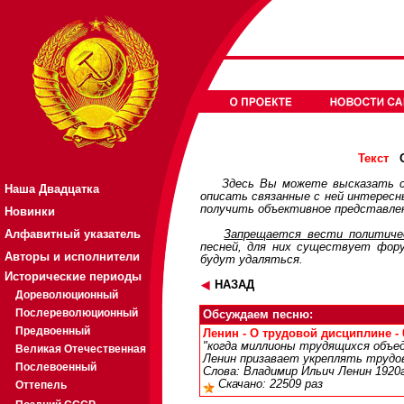
О
Текст
Здесь Вы можете высказать с
Наша Двадцатка
описать связанные с ней интерес
получить объективное представлен
Новинки
Алфавитный указатель
Запрещается вести политичес
песней, для них существует
фор
Авторы и исполнители
будут удаляться.
Исторические периоды
НАЗАД
Дореволюционный
Послереволюционный
Обсуждаем песню:
Предвоенный
Ленин - О трудовой дисциплине - 0
"когда миллионы трудящихся объеди
Великая Отечественная
Ленин призавает укреплять трудов
Послевоенный
Слова: Владимир Ильич Ленин 1920г
Скачано: 22509 раз
Оттепель