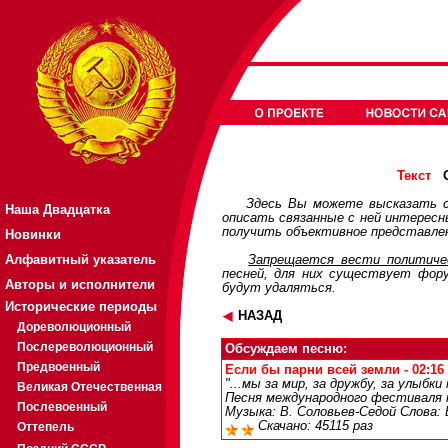
О
Текст
Здесь Вы можете высказать с
Наша Двадцатка
описать связанные с ней интерес
получить объективное представлен
Новинки
Алфавитный указатель
Запрещается вести политичес
песней, для них существует
фор
Авторы и исполнители
будут удаляться.
Исторические периоды
НАЗАД
Дореволюционный
Послереволюционный
Обсуждаем песню:
Предвоенный
Если бы парни всей земли - 02:16 
"...мы за мир, за дружбу, за улыбки
Великая Отечественная
Песня международного фестиваля 
Послевоенный
Музыка: В. Соловьев-Седой Слова:
Скачано: 45115 раз
Оттепель