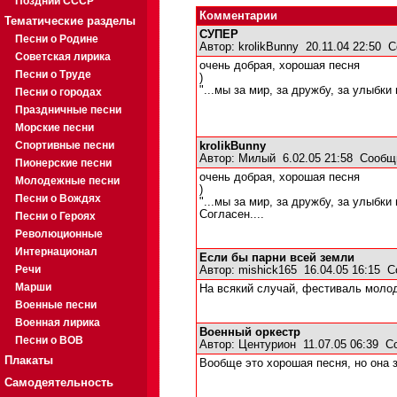
Поздний СССР
Комментарии
Тематические разделы
СУПЕР
Песни о Родине
Автор:
krolikBunny
20.11.04 22:50
С
Советская лирика
очень добрая, хорошая песня
Песни о Труде
)
"...мы за мир, за дружбу, за улыбки
Песни о городах
Праздничные песни
Морские песни
Спортивные песни
krolikBunny
Автор:
Милый
6.02.05 21:58
Сообщ
Пионерские песни
очень добрая, хорошая песня
Молодежные песни
)
Песни о Вождях
"...мы за мир, за дружбу, за улыбки
Согласен....
Песни о Героях
Революционные
Интернационал
Если бы парни всей земли
Речи
Автор:
mishick165
16.04.05 16:15
С
Марши
На всякий случай, фестиваль молод
Военные песни
Военная лирика
Военный оркестр
Песни о ВОВ
Автор:
Центурион
11.07.05 06:39
С
Плакаты
Вообще это хорошая песня, но она 
Самодеятельность