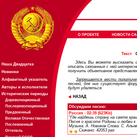
О
Текст
Здесь Вы можете высказать с
Наша Двадцатка
описать связанные с ней интерес
получить объективное представлен
Новинки
Алфавитный указатель
Запрещается вести политичес
песней, для них существует
фор
Авторы и исполнители
будут удаляться.
Исторические периоды
НАЗАД
Дореволюционный
Послереволюционный
Обсуждаем песню:
Предвоенный
Россия - 02:39 (623Kb)
"Где найдешь страну на свете кра
Великая Отечественная
Песня о красоте Родины и любви к
Послевоенный
Музыка: А. Новиков Слова: С. Алым
Скачано: 42053 раз
Оттепель