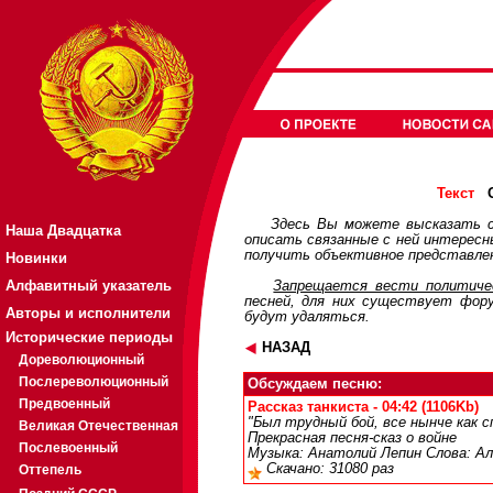
О
Текст
Здесь Вы можете высказать с
Наша Двадцатка
описать связанные с ней интерес
получить объективное представлен
Новинки
Алфавитный указатель
Запрещается вести политичес
песней, для них существует
фор
Авторы и исполнители
будут удаляться.
Исторические периоды
НАЗАД
Дореволюционный
Послереволюционный
Обсуждаем песню:
Предвоенный
Рассказ танкиста - 04:42 (1106Kb)
"Был трудный бой, все нынче как сп
Великая Отечественная
Прекрасная песня-сказ о войне
Послевоенный
Музыка: Анатолий Лепин Слова: Ал
Скачано: 31080 раз
Оттепель