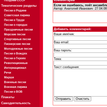
Поздний СССР
Комментарии
Если не ошибаюсь, поёт ансамбл
Тематические разделы
Автор:
Анатолий Иванович
27.04.08
Песни о Родине
Советская лирика
Песни о Труде
Песни о городах
Добавить комментарий:
Праздничные песни
Ваше имя/ник:
Морские песни
Спортивные песни
Ваш email:
Пионерские песни
Молодежные песни
Ваш пароль:
Песни о Вождях
Песни о Героях
Тема:
Революционные
Текст сообщения:
Интернационал
Речи
Марши
Военные песни
Военная лирика
Песни о ВОВ
Плакаты
Самодеятельность