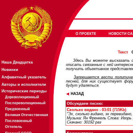
О
Текст
Здесь Вы можете высказать с
Наша Двадцатка
описать связанные с ней интерес
получить объективное представлен
Новинки
Алфавитный указатель
Запрещается вести политичес
песней, для них существует
фор
Авторы и исполнители
будут удаляться.
Исторические периоды
НАЗАД
Дореволюционный
Послереволюционный
Обсуждаем песню:
Предвоенный
Сколько видано - 03:01 (715Kb)
"Эх, сколько видано, эх перевидан
Великая Отечественная
Музыка: Ян Френкель Слова: Игорь
Послевоенный
Скачано: 30192 раз
Оттепель