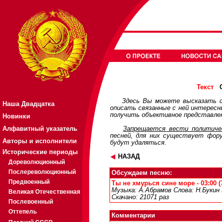
О
Текст
Здесь Вы можете высказать с
Наша Двадцатка
описать связанные с ней интерес
получить объективное представлен
Новинки
Алфавитный указатель
Запрещается вести политичес
песней, для них существует
фор
Авторы и исполнители
будут удаляться.
Исторические периоды
НАЗАД
Дореволюционный
Послереволюционный
Обсуждаем песню:
Предвоенный
Ты не хмурься сине море - 03:00 (
Музыка: А.Абрамов Слова: Н.Букин
Великая Отечественная
Скачано: 21071 раз
Послевоенный
Оттепель
Комментарии