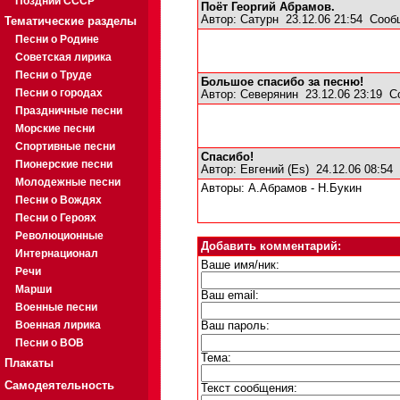
Поздний СССР
Поёт Георгий Абрамов.
Автор:
Сатурн
23.12.06 21:54
Сооб
Тематические разделы
Песни о Родине
Советская лирика
Песни о Труде
Большое спасибо за песню!
Песни о городах
Автор:
Северянин
23.12.06 23:19
С
Праздничные песни
Морские песни
Спортивные песни
Спасибо!
Пионерские песни
Автор:
Евгений (Es)
24.12.06 08:54
Молодежные песни
Авторы: А.Абрамов - Н.Букин
Песни о Вождях
Песни о Героях
Революционные
Добавить комментарий:
Интернационал
Ваше имя/ник:
Речи
Марши
Ваш email:
Военные песни
Военная лирика
Ваш пароль:
Песни о ВОВ
Тема:
Плакаты
Самодеятельность
Текст сообщения: