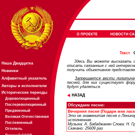
О
Текст
Здесь Вы можете высказать с
Наша Двадцатка
описать связанные с ней интерес
получить объективное представлен
Новинки
Алфавитный указатель
Запрещается вести политичес
песней, для них существует
фор
Авторы и исполнители
будут удаляться.
Исторические периоды
НАЗАД
Дореволюционный
Послереволюционный
Обсуждаем песню:
Предвоенный
Вечерняя песня (Подари мне ласко
Это не знаменитая песня о Ленинг
Великая Отечественная
исполненная.
Послевоенный
Музыка: А. Бабаджанян Слова: Н. Г
Скачано: 25609 раз
Оттепель