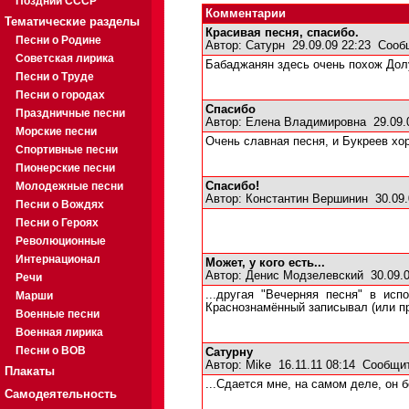
Поздний СССР
Комментарии
Тематические разделы
Красивая песня, спасибо.
Песни о Родине
Автор:
Сатурн
29.09.09 22:23
Сооб
Советская лирика
Бабаджанян здесь очень похож Долух
Песни о Труде
Песни о городах
Спасибо
Праздничные песни
Автор:
Елена Владимировна
29.09.
Морские песни
Очень славная песня, и Букреев хо
Спортивные песни
Пионерские песни
Молодежные песни
Спасибо!
Автор:
Константин Вершинин
30.09.
Песни о Вождях
Песни о Героях
Революционные
Интернационал
Может, у кого есть...
Автор:
Денис Модзелевский
30.09.
Речи
...другая "Вечерняя песня" в ис
Марши
Краснознамённый записывал (или пр
Военные песни
Военная лирика
Песни о ВОВ
Сатурну
Автор:
Mike
16.11.11 08:14
Сообщит
Плакаты
...Сдается мне, на самом деле, он 
Самодеятельность