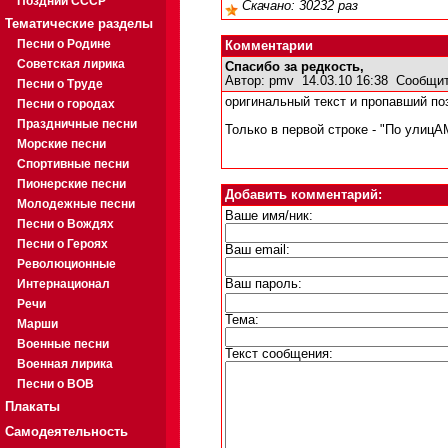
Поздний СССР
Скачано: 30232 раз
Тематические разделы
Песни о Родине
Комментарии
Советская лирика
Спасибо за редкость,
Автор:
pmv
14.03.10 16:38
Сообщит
Песни о Труде
оригинальный текст и пропавший по
Песни о городах
Праздничные песни
Только в первой строке - "По улицАМ
Морские песни
Спортивные песни
Пионерские песни
Добавить комментарий:
Молодежные песни
Ваше имя/ник:
Песни о Вождях
Песни о Героях
Ваш email:
Революционные
Интернационал
Ваш пароль:
Речи
Тема:
Марши
Военные песни
Текст сообщения:
Военная лирика
Песни о ВОВ
Плакаты
Самодеятельность