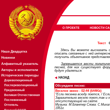
О
Текст
Здесь Вы можете высказать с
Наша Двадцатка
описать связанные с ней интерес
получить объективное представлен
Новинки
Алфавитный указатель
Запрещается вести политичес
песней, для них существует
фор
Авторы и исполнители
будут удаляться.
Исторические периоды
НАЗАД
Дореволюционный
Послереволюционный
Обсуждаем песню:
Предвоенный
Веселое звено - 02:44 (644Kb)
"Если песенка всюду поется, / Есл
Великая Отечественная
Заразительно весело поют,так и х
Послевоенный
отсутствующий на сайте.
Музыка: М.Блантер Слова: С.Михал
Оттепель
1951г.