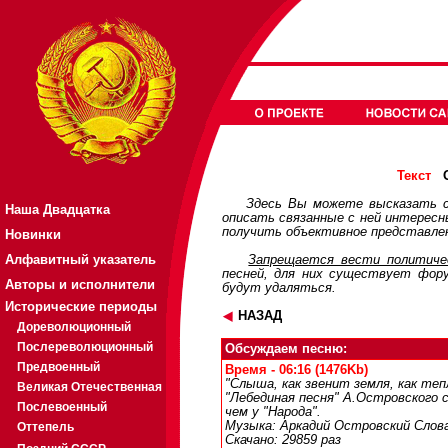
О
Текст
Здесь Вы можете высказать с
Наша Двадцатка
описать связанные с ней интерес
получить объективное представлен
Новинки
Алфавитный указатель
Запрещается вести политичес
песней, для них существует
фор
Авторы и исполнители
будут удаляться.
Исторические периоды
НАЗАД
Дореволюционный
Послереволюционный
Обсуждаем песню:
Предвоенный
Время - 06:16 (1476Kb)
"Слыша, как звенит земля, как теп
Великая Отечественная
"Лебединая песня" А.Островского 
Послевоенный
чем у "Народа".
Музыка: Аркадий Островский Слова
Оттепель
Скачано: 29859 раз