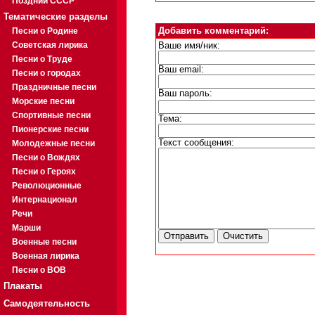
Поздний СССР
Тематические разделы
Песни о Родине
Добавить комментарий:
Советская лирика
Ваше имя/ник:
Песни о Труде
Ваш email:
Песни о городах
Праздничные песни
Ваш пароль:
Морские песни
Спортивные песни
Тема:
Пионерские песни
Текст сообщения:
Молодежные песни
Песни о Вождях
Песни о Героях
Революционные
Интернационал
Речи
Марши
Военные песни
Военная лирика
Песни о ВОВ
Плакаты
Самодеятельность