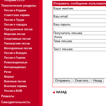
Поздний СССР
Отправить сообщение пользоват
Тематические разделы
Ваше имя/ник:
Песни о Родине
Советская лирика
Ваш email:
Песни о Труде
Песни о городах
Ваш пароль:
Праздничные песни
Получатель письма:
Морские песни
Спортивные песни
Тема письма:
Пионерские песни
Молодежные песни
Текст письма:
Песни о Вождях
Песни о Героях
Революционные
Интернационал
Речи
Марши
Военные песни
Военная лирика
Песни о ВОВ
НАЗАД
Плакаты
Самодеятельность