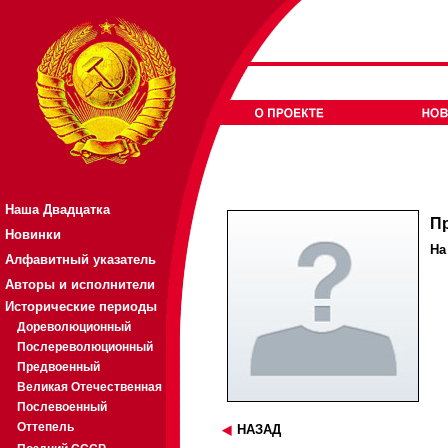
Наша Двадцатка
П
Новинки
На
Алфавитный указатель
Авторы и исполнители
Исторические периоды
Дореволюционный
Послереволюционный
Предвоенный
Великая Отечественная
Послевоенный
Оттепель
НАЗАД