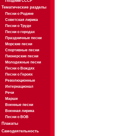
Поздний СССР
Тематические разделы
Песни о Родине
Советская лирика
Песни о Труде
Песни о городах
Праздничные песни
Морские песни
Спортивные песни
Пионерские песни
Молодежные песни
Песни о Вождях
Песни о Героях
Революционные
Интернационал
Речи
Марши
Военные песни
Военная лирика
Песни о ВОВ
Плакаты
Самодеятельность