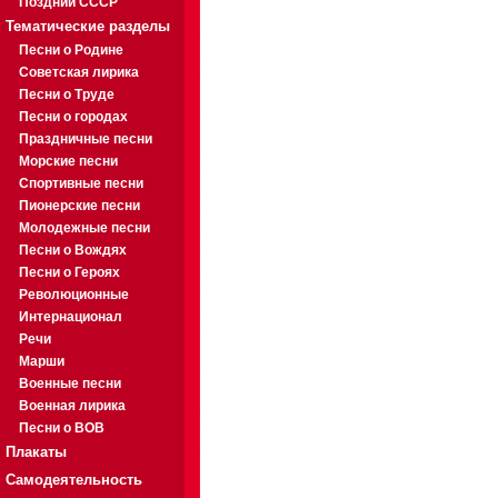
Поздний СССР
Тематические разделы
Песни о Родине
Советская лирика
Песни о Труде
Песни о городах
Праздничные песни
Морские песни
Спортивные песни
Пионерские песни
Молодежные песни
Песни о Вождях
Песни о Героях
Революционные
Интернационал
Речи
Марши
Военные песни
Военная лирика
Песни о ВОВ
Плакаты
Самодеятельность