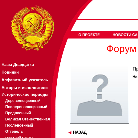
Форум 
Наша Двадцатка
П
Новинки
На
Алфавитный указатель
Авторы и исполнители
Исторические периоды
Дореволюционный
Послереволюционный
Предвоенный
Великая Отечественная
Послевоенный
Оттепель
НАЗАД