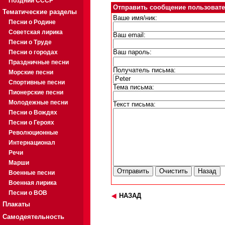
Поздний СССР
Отправить сообщение пользовате
Тематические разделы
Ваше имя/ник:
Песни о Родине
Советская лирика
Ваш email:
Песни о Труде
Песни о городах
Ваш пароль:
Праздничные песни
Получатель письма:
Морские песни
Спортивные песни
Тема письма:
Пионерские песни
Молодежные песни
Текст письма:
Песни о Вождях
Песни о Героях
Революционные
Интернационал
Речи
Марши
Военные песни
Военная лирика
Песни о ВОВ
НАЗАД
Плакаты
Самодеятельность