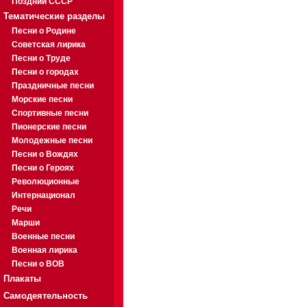
Поздний СССР
Тематические разделы
Песни о Родине
Советская лирика
Песни о Труде
Песни о городах
Праздничные песни
Морские песни
Спортивные песни
Пионерские песни
Молодежные песни
Песни о Вождях
Песни о Героях
Революционные
Интернационал
Речи
Марши
Военные песни
Военная лирика
Песни о ВОВ
Плакаты
Самодеятельность