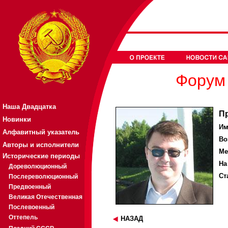
Форум 
Наша Двадцатка
П
Новинки
Им
Алфавитный указатель
Во
Авторы и исполнители
Ме
Исторические периоды
На
Дореволюционный
Ст
Послереволюционный
Предвоенный
Великая Отечественная
Послевоенный
Оттепель
НАЗАД