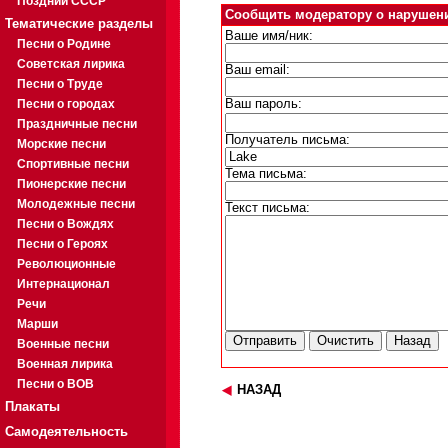
Поздний СССР
Сообщить модератору о нарушен
Тематические разделы
Ваше имя/ник:
Песни о Родине
Советская лирика
Ваш email:
Песни о Труде
Песни о городах
Ваш пароль:
Праздничные песни
Получатель письма:
Морские песни
Спортивные песни
Тема письма:
Пионерские песни
Молодежные песни
Текст письма:
Песни о Вождях
Песни о Героях
Революционные
Интернационал
Речи
Марши
Военные песни
Военная лирика
Песни о ВОВ
НАЗАД
Плакаты
Самодеятельность