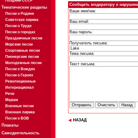
Поздний СССР
Сообщить модератору о нарушен
Тематические разделы
Ваше имя/ник:
Песни о Родине
Советская лирика
Ваш email:
Песни о Труде
Песни о городах
Ваш пароль:
Праздничные песни
Получатель письма:
Морские песни
Спортивные песни
Тема письма:
Пионерские песни
Молодежные песни
Текст письма:
Песни о Вождях
Песни о Героях
Революционные
Интернационал
Речи
Марши
Военные песни
Военная лирика
Песни о ВОВ
НАЗАД
Плакаты
Самодеятельность