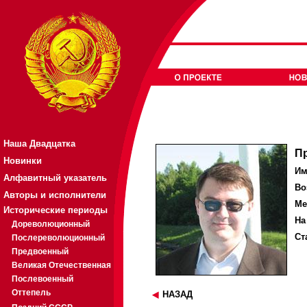
Наша Двадцатка
П
Новинки
Им
Алфавитный указатель
Во
Авторы и исполнители
Ме
Исторические периоды
На
Дореволюционный
Ст
Послереволюционный
Предвоенный
Великая Отечественная
Послевоенный
Оттепель
НАЗАД