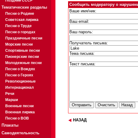
Поздний СССР
Сообщить модератору о нарушен
Тематические разделы
Ваше имя/ник:
Песни о Родине
Советская лирика
Ваш email:
Песни о Труде
Песни о городах
Ваш пароль:
Праздничные песни
Получатель письма:
Морские песни
Спортивные песни
Тема письма:
Пионерские песни
Молодежные песни
Текст письма:
Песни о Вождях
Песни о Героях
Революционные
Интернационал
Речи
Марши
Военные песни
Военная лирика
Песни о ВОВ
НАЗАД
Плакаты
Самодеятельность