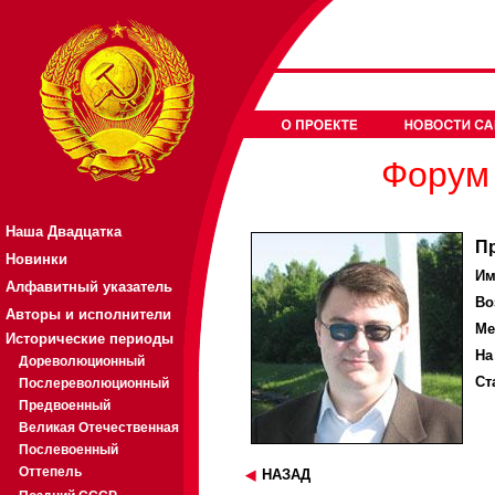
Форум 
Наша Двадцатка
П
Новинки
Им
Алфавитный указатель
Во
Авторы и исполнители
Ме
Исторические периоды
На
Дореволюционный
Ст
Послереволюционный
Предвоенный
Великая Отечественная
Послевоенный
Оттепель
НАЗАД