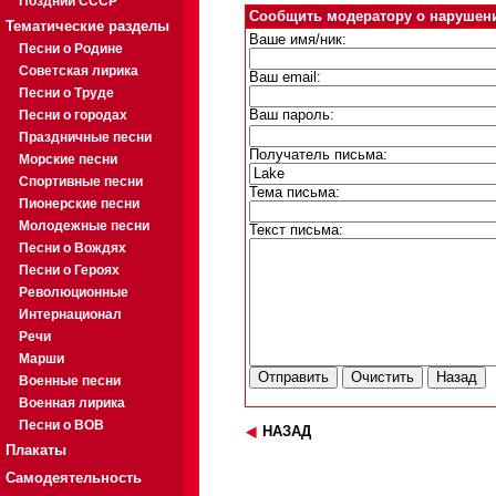
Поздний СССР
Сообщить модератору о нарушен
Тематические разделы
Ваше имя/ник:
Песни о Родине
Советская лирика
Ваш email:
Песни о Труде
Песни о городах
Ваш пароль:
Праздничные песни
Получатель письма:
Морские песни
Спортивные песни
Тема письма:
Пионерские песни
Молодежные песни
Текст письма:
Песни о Вождях
Песни о Героях
Революционные
Интернационал
Речи
Марши
Военные песни
Военная лирика
Песни о ВОВ
НАЗАД
Плакаты
Самодеятельность