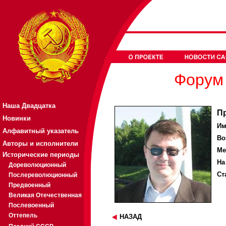
Форум 
Наша Двадцатка
П
Новинки
Им
Алфавитный указатель
Во
Авторы и исполнители
Ме
Исторические периоды
На
Дореволюционный
Ст
Послереволюционный
Предвоенный
Великая Отечественная
Послевоенный
Оттепель
НАЗАД