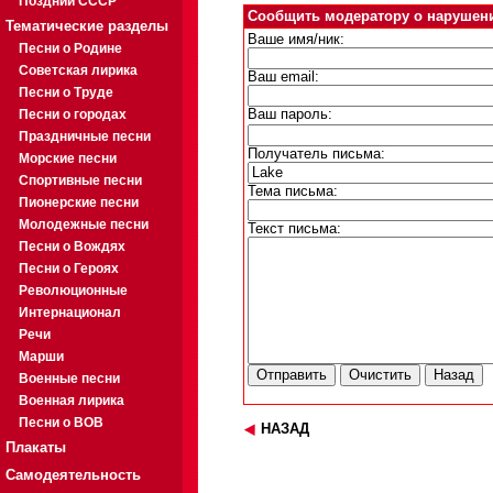
Поздний СССР
Сообщить модератору о нарушен
Тематические разделы
Ваше имя/ник:
Песни о Родине
Советская лирика
Ваш email:
Песни о Труде
Песни о городах
Ваш пароль:
Праздничные песни
Получатель письма:
Морские песни
Спортивные песни
Тема письма:
Пионерские песни
Молодежные песни
Текст письма:
Песни о Вождях
Песни о Героях
Революционные
Интернационал
Речи
Марши
Военные песни
Военная лирика
Песни о ВОВ
НАЗАД
Плакаты
Самодеятельность