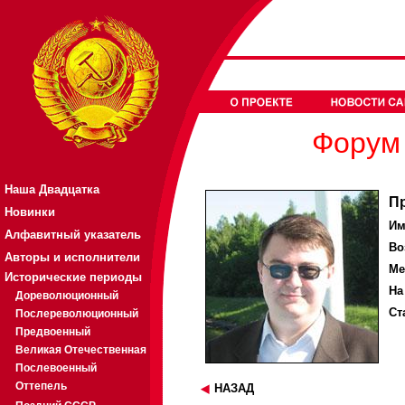
Форум 
Наша Двадцатка
П
Новинки
Им
Алфавитный указатель
Во
Авторы и исполнители
Ме
Исторические периоды
На
Дореволюционный
Ст
Послереволюционный
Предвоенный
Великая Отечественная
Послевоенный
Оттепель
НАЗАД