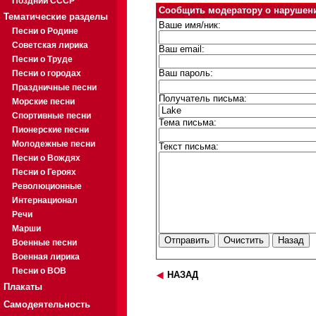
Поздний СССР
Сообщить модератору о нарушен
Тематические разделы
Ваше имя/ник:
Песни о Родине
Советская лирика
Ваш email:
Песни о Труде
Песни о городах
Ваш пароль:
Праздничные песни
Получатель письма:
Морские песни
Спортивные песни
Тема письма:
Пионерские песни
Молодежные песни
Текст письма:
Песни о Вождях
Песни о Героях
Революционные
Интернационал
Речи
Марши
Военные песни
Военная лирика
Песни о ВОВ
НАЗАД
Плакаты
Самодеятельность