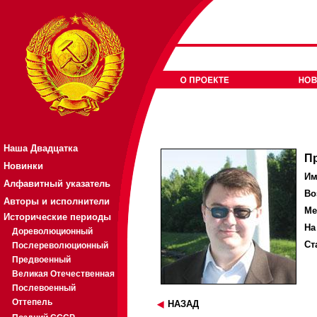
Наша Двадцатка
П
Новинки
Им
Алфавитный указатель
Во
Авторы и исполнители
Ме
Исторические периоды
На
Дореволюционный
Ст
Послереволюционный
Предвоенный
Великая Отечественная
Послевоенный
Оттепель
НАЗАД