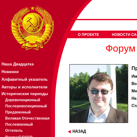
Форум 
Наша Двадцатка
П
Новинки
Им
Алфавитный указатель
Во
Авторы и исполнители
Ме
Исторические периоды
На
Дореволюционный
Ст
Послереволюционный
Предвоенный
Великая Отечественная
Послевоенный
Оттепель
НАЗАД