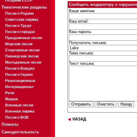
Поздний СССР
Сообщить модератору о нарушен
Тематические разделы
Ваше имя/ник:
Песни о Родине
Советская лирика
Ваш email:
Песни о Труде
Песни о городах
Ваш пароль:
Праздничные песни
Получатель письма:
Морские песни
Спортивные песни
Тема письма:
Пионерские песни
Молодежные песни
Текст письма:
Песни о Вождях
Песни о Героях
Революционные
Интернационал
Речи
Марши
Военные песни
Военная лирика
Песни о ВОВ
НАЗАД
Плакаты
Самодеятельность