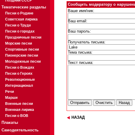
Поздний СССР
Сообщить модератору о нарушен
Тематические разделы
Ваше имя/ник:
Песни о Родине
Советская лирика
Ваш email:
Песни о Труде
Песни о городах
Ваш пароль:
Праздничные песни
Получатель письма:
Морские песни
Спортивные песни
Тема письма:
Пионерские песни
Молодежные песни
Текст письма:
Песни о Вождях
Песни о Героях
Революционные
Интернационал
Речи
Марши
Военные песни
Военная лирика
Песни о ВОВ
НАЗАД
Плакаты
Самодеятельность