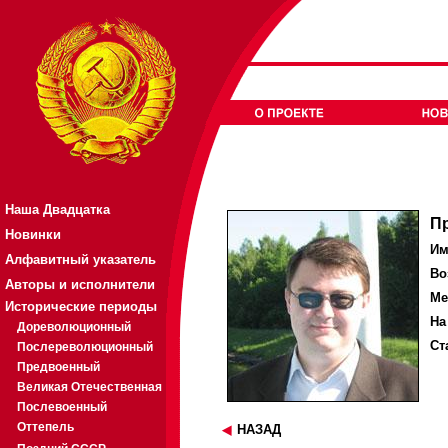
Наша Двадцатка
П
Новинки
Им
Алфавитный указатель
Во
Авторы и исполнители
Ме
Исторические периоды
На
Дореволюционный
Ст
Послереволюционный
Предвоенный
Великая Отечественная
Послевоенный
Оттепель
НАЗАД