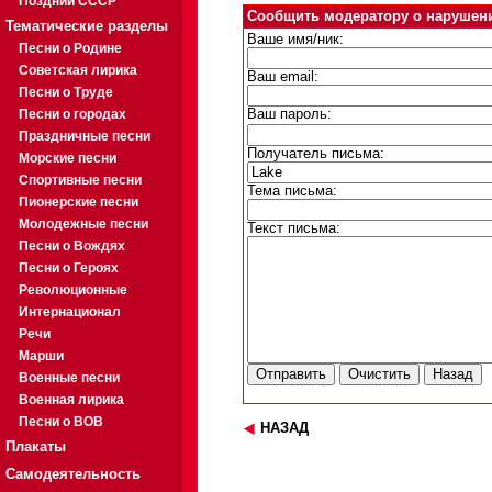
Поздний СССР
Сообщить модератору о нарушен
Тематические разделы
Ваше имя/ник:
Песни о Родине
Советская лирика
Ваш email:
Песни о Труде
Песни о городах
Ваш пароль:
Праздничные песни
Получатель письма:
Морские песни
Спортивные песни
Тема письма:
Пионерские песни
Молодежные песни
Текст письма:
Песни о Вождях
Песни о Героях
Революционные
Интернационал
Речи
Марши
Военные песни
Военная лирика
Песни о ВОВ
НАЗАД
Плакаты
Самодеятельность