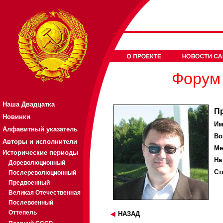
Форум 
Наша Двадцатка
П
Новинки
Им
Алфавитный указатель
Во
Авторы и исполнители
Ме
Исторические периоды
На
Дореволюционный
Ст
Послереволюционный
Предвоенный
Великая Отечественная
Послевоенный
Оттепель
НАЗАД