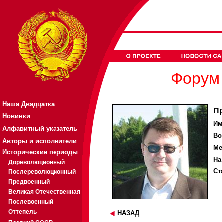
Форум 
Наша Двадцатка
П
Новинки
Им
Алфавитный указатель
Во
Авторы и исполнители
Ме
Исторические периоды
На
Дореволюционный
Ст
Послереволюционный
Предвоенный
Великая Отечественная
Послевоенный
Оттепель
НАЗАД