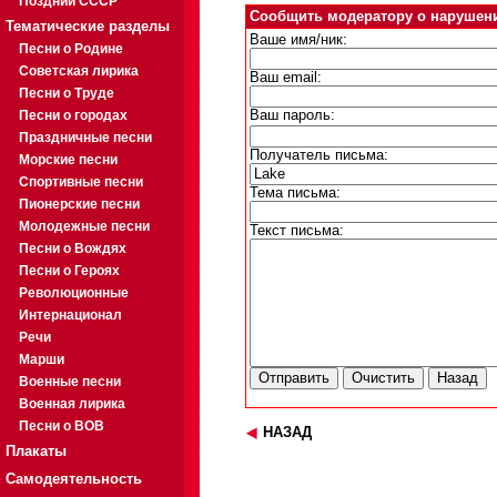
Поздний СССР
Сообщить модератору о нарушен
Тематические разделы
Ваше имя/ник:
Песни о Родине
Советская лирика
Ваш email:
Песни о Труде
Песни о городах
Ваш пароль:
Праздничные песни
Получатель письма:
Морские песни
Спортивные песни
Тема письма:
Пионерские песни
Молодежные песни
Текст письма:
Песни о Вождях
Песни о Героях
Революционные
Интернационал
Речи
Марши
Военные песни
Военная лирика
Песни о ВОВ
НАЗАД
Плакаты
Самодеятельность