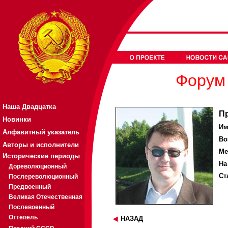
Форум 
Наша Двадцатка
П
Новинки
Им
Алфавитный указатель
Во
Авторы и исполнители
Ме
Исторические периоды
На
Дореволюционный
Ст
Послереволюционный
Предвоенный
Великая Отечественная
Послевоенный
Оттепель
НАЗАД