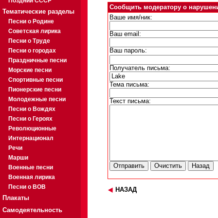
Поздний СССР
Сообщить модератору о нарушен
Тематические разделы
Ваше имя/ник:
Песни о Родине
Советская лирика
Ваш email:
Песни о Труде
Песни о городах
Ваш пароль:
Праздничные песни
Получатель письма:
Морские песни
Спортивные песни
Тема письма:
Пионерские песни
Молодежные песни
Текст письма:
Песни о Вождях
Песни о Героях
Революционные
Интернационал
Речи
Марши
Военные песни
Военная лирика
Песни о ВОВ
НАЗАД
Плакаты
Самодеятельность