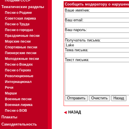
Поздний СССР
Сообщить модератору о нарушен
Тематические разделы
Ваше имя/ник:
Песни о Родине
Советская лирика
Ваш email:
Песни о Труде
Песни о городах
Ваш пароль:
Праздничные песни
Получатель письма:
Морские песни
Спортивные песни
Тема письма:
Пионерские песни
Молодежные песни
Текст письма:
Песни о Вождях
Песни о Героях
Революционные
Интернационал
Речи
Марши
Военные песни
Военная лирика
Песни о ВОВ
НАЗАД
Плакаты
Самодеятельность