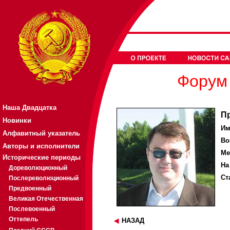
Форум 
Наша Двадцатка
П
Новинки
Им
Алфавитный указатель
Во
Авторы и исполнители
Ме
Исторические периоды
На
Дореволюционный
Ст
Послереволюционный
Предвоенный
Великая Отечественная
Послевоенный
Оттепель
НАЗАД