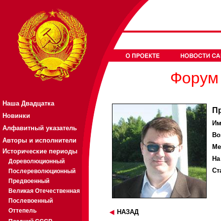
Форум 
Наша Двадцатка
П
Новинки
Им
Алфавитный указатель
Во
Авторы и исполнители
Ме
Исторические периоды
На
Дореволюционный
Ст
Послереволюционный
Предвоенный
Великая Отечественная
Послевоенный
Оттепель
НАЗАД