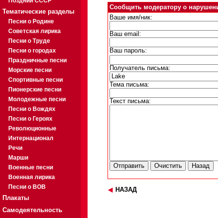
Поздний СССР
Сообщить модератору о нарушен
Тематические разделы
Ваше имя/ник:
Песни о Родине
Советская лирика
Ваш email:
Песни о Труде
Песни о городах
Ваш пароль:
Праздничные песни
Получатель письма:
Морские песни
Спортивные песни
Тема письма:
Пионерские песни
Молодежные песни
Текст письма:
Песни о Вождях
Песни о Героях
Революционные
Интернационал
Речи
Марши
Военные песни
Военная лирика
Песни о ВОВ
НАЗАД
Плакаты
Самодеятельность