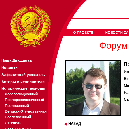
Форум 
Наша Двадцатка
П
Новинки
Им
Алфавитный указатель
Во
Авторы и исполнители
Ме
Исторические периоды
На
Дореволюционный
Ст
Послереволюционный
Предвоенный
Великая Отечественная
Послевоенный
Оттепель
НАЗАД