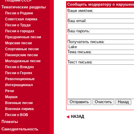
Поздний СССР
Сообщить модератору о нарушен
Тематические разделы
Ваше имя/ник:
Песни о Родине
Советская лирика
Ваш email:
Песни о Труде
Песни о городах
Ваш пароль:
Праздничные песни
Получатель письма:
Морские песни
Спортивные песни
Тема письма:
Пионерские песни
Молодежные песни
Текст письма:
Песни о Вождях
Песни о Героях
Революционные
Интернационал
Речи
Марши
Военные песни
Военная лирика
Песни о ВОВ
НАЗАД
Плакаты
Самодеятельность