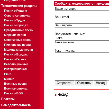
Поздний СССР
Сообщить модератору о нарушен
Тематические разделы
Ваше имя/ник:
Песни о Родине
Советская лирика
Ваш email:
Песни о Труде
Песни о городах
Ваш пароль:
Праздничные песни
Получатель письма:
Морские песни
Спортивные песни
Тема письма:
Пионерские песни
Молодежные песни
Текст письма:
Песни о Вождях
Песни о Героях
Революционные
Интернационал
Речи
Марши
Военные песни
Военная лирика
Песни о ВОВ
НАЗАД
Плакаты
Самодеятельность