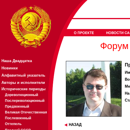
Форум 
Наша Двадцатка
П
Новинки
Им
Алфавитный указатель
Во
Авторы и исполнители
Ме
Исторические периоды
На
Дореволюционный
Ст
Послереволюционный
Предвоенный
Великая Отечественная
Послевоенный
Оттепель
НАЗАД