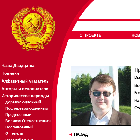
Наша Двадцатка
П
Новинки
Им
Алфавитный указатель
Во
Авторы и исполнители
Ме
Исторические периоды
На
Дореволюционный
Ст
Послереволюционный
Предвоенный
Великая Отечественная
Послевоенный
Оттепель
НАЗАД