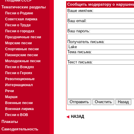
Поздний СССР
Сообщить модератору о нарушен
Тематические разделы
Ваше имя/ник:
Песни о Родине
Советская лирика
Ваш email:
Песни о Труде
Песни о городах
Ваш пароль:
Праздничные песни
Получатель письма:
Морские песни
Спортивные песни
Тема письма:
Пионерские песни
Молодежные песни
Текст письма:
Песни о Вождях
Песни о Героях
Революционные
Интернационал
Речи
Марши
Военные песни
Военная лирика
Песни о ВОВ
НАЗАД
Плакаты
Самодеятельность