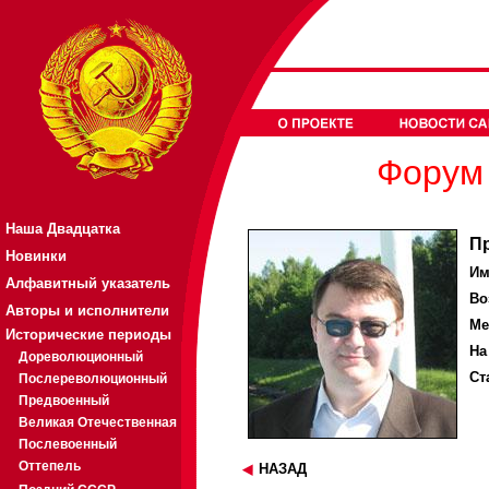
Форум 
Наша Двадцатка
П
Новинки
Им
Алфавитный указатель
Во
Авторы и исполнители
Ме
Исторические периоды
На
Дореволюционный
Ст
Послереволюционный
Предвоенный
Великая Отечественная
Послевоенный
Оттепель
НАЗАД