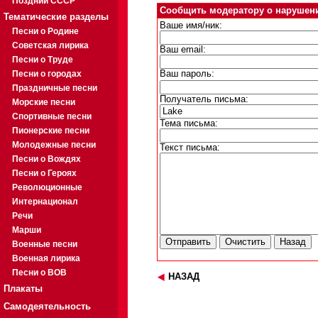
Поздний СССР
Сообщить модератору о нарушен
Тематические разделы
Ваше имя/ник:
Песни о Родине
Советская лирика
Ваш email:
Песни о Труде
Песни о городах
Ваш пароль:
Праздничные песни
Получатель письма:
Морские песни
Спортивные песни
Тема письма:
Пионерские песни
Молодежные песни
Текст письма:
Песни о Вождях
Песни о Героях
Революционные
Интернационал
Речи
Марши
Военные песни
Военная лирика
Песни о ВОВ
НАЗАД
Плакаты
Самодеятельность