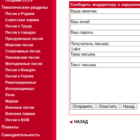
Поздний СССР
Сообщить модератору о нарушен
Тематические разделы
Ваше имя/ник:
Песни о Родине
Советская лирика
Ваш email:
Песни о Труде
Песни о городах
Ваш пароль:
Праздничные песни
Получатель письма:
Морские песни
Спортивные песни
Тема письма:
Пионерские песни
Молодежные песни
Текст письма:
Песни о Вождях
Песни о Героях
Революционные
Интернационал
Речи
Марши
Военные песни
Военная лирика
Песни о ВОВ
НАЗАД
Плакаты
Самодеятельность