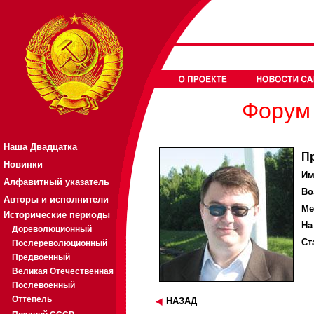
Форум 
Наша Двадцатка
П
Новинки
Им
Алфавитный указатель
Во
Авторы и исполнители
Ме
Исторические периоды
На
Дореволюционный
Ст
Послереволюционный
Предвоенный
Великая Отечественная
Послевоенный
Оттепель
НАЗАД