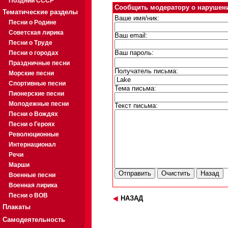
Поздний СССР
Сообщить модератору о нарушен
Тематические разделы
Ваше имя/ник:
Песни о Родине
Советская лирика
Ваш email:
Песни о Труде
Песни о городах
Ваш пароль:
Праздничные песни
Получатель письма:
Морские песни
Спортивные песни
Тема письма:
Пионерские песни
Молодежные песни
Текст письма:
Песни о Вождях
Песни о Героях
Революционные
Интернационал
Речи
Марши
Военные песни
Военная лирика
Песни о ВОВ
НАЗАД
Плакаты
Самодеятельность