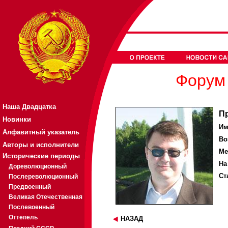
Форум 
Наша Двадцатка
П
Новинки
Им
Алфавитный указатель
Во
Авторы и исполнители
Ме
Исторические периоды
На
Дореволюционный
Ст
Послереволюционный
Предвоенный
Великая Отечественная
Послевоенный
Оттепель
НАЗАД