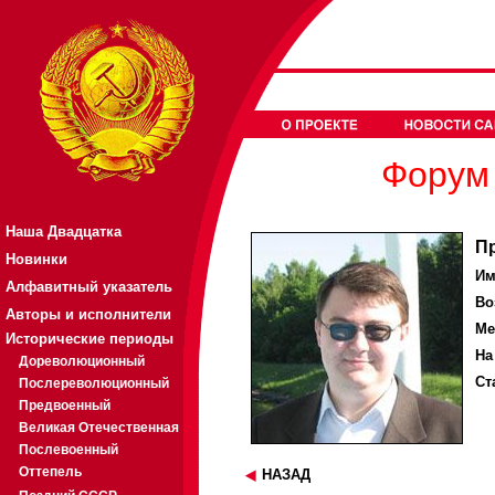
Форум 
Наша Двадцатка
П
Новинки
Им
Алфавитный указатель
Во
Авторы и исполнители
Ме
Исторические периоды
На
Дореволюционный
Ст
Послереволюционный
Предвоенный
Великая Отечественная
Послевоенный
Оттепель
НАЗАД