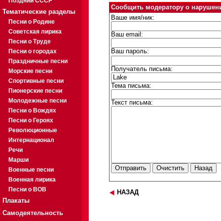
Поздний СССР
Сообщить модератору о нарушен
Тематические разделы
Ваше имя/ник:
Песни о Родине
Советская лирика
Ваш email:
Песни о Труде
Песни о городах
Ваш пароль:
Праздничные песни
Получатель письма:
Морские песни
Спортивные песни
Тема письма:
Пионерские песни
Молодежные песни
Текст письма:
Песни о Вождях
Песни о Героях
Революционные
Интернационал
Речи
Марши
Военные песни
Военная лирика
Песни о ВОВ
НАЗАД
Плакаты
Самодеятельность