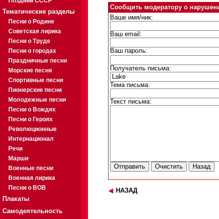
Поздний СССР
Сообщить модератору о нарушен
Тематические разделы
Ваше имя/ник:
Песни о Родине
Советская лирика
Ваш email:
Песни о Труде
Песни о городах
Ваш пароль:
Праздничные песни
Получатель письма:
Морские песни
Спортивные песни
Тема письма:
Пионерские песни
Молодежные песни
Текст письма:
Песни о Вождях
Песни о Героях
Революционные
Интернационал
Речи
Марши
Военные песни
Военная лирика
Песни о ВОВ
НАЗАД
Плакаты
Самодеятельность