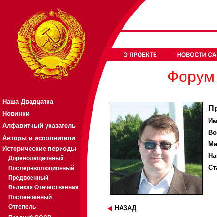
Форум 
Наша Двадцатка
П
Новинки
Им
Алфавитный указатель
Во
Авторы и исполнители
Ме
Исторические периоды
На
Дореволюционный
Ст
Послереволюционный
Предвоенный
Великая Отечественная
Послевоенный
Оттепель
НАЗАД