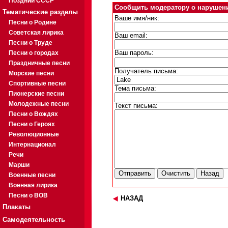
Поздний СССР
Сообщить модератору о нарушен
Тематические разделы
Ваше имя/ник:
Песни о Родине
Советская лирика
Ваш email:
Песни о Труде
Песни о городах
Ваш пароль:
Праздничные песни
Получатель письма:
Морские песни
Спортивные песни
Тема письма:
Пионерские песни
Молодежные песни
Текст письма:
Песни о Вождях
Песни о Героях
Революционные
Интернационал
Речи
Марши
Военные песни
Военная лирика
Песни о ВОВ
НАЗАД
Плакаты
Самодеятельность