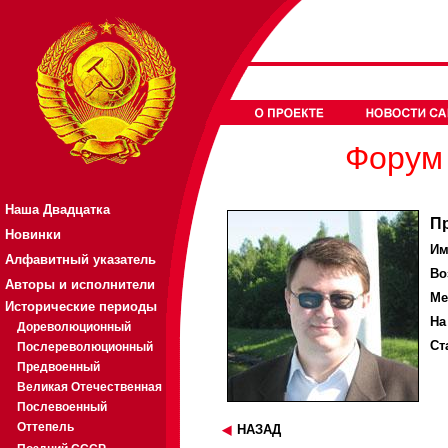
Форум 
Наша Двадцатка
П
Новинки
Им
Алфавитный указатель
Во
Авторы и исполнители
Ме
Исторические периоды
На
Дореволюционный
Ст
Послереволюционный
Предвоенный
Великая Отечественная
Послевоенный
Оттепель
НАЗАД