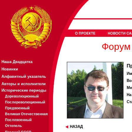
Форум 
Наша Двадцатка
П
Новинки
Им
Алфавитный указатель
Во
Авторы и исполнители
Ме
Исторические периоды
На
Дореволюционный
Ст
Послереволюционный
Предвоенный
Великая Отечественная
Послевоенный
Оттепель
НАЗАД