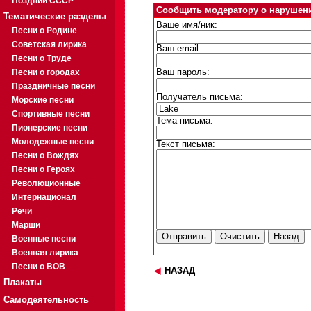
Поздний СССР
Сообщить модератору о нарушен
Тематические разделы
Ваше имя/ник:
Песни о Родине
Советская лирика
Ваш email:
Песни о Труде
Песни о городах
Ваш пароль:
Праздничные песни
Получатель письма:
Морские песни
Спортивные песни
Тема письма:
Пионерские песни
Молодежные песни
Текст письма:
Песни о Вождях
Песни о Героях
Революционные
Интернационал
Речи
Марши
Военные песни
Военная лирика
Песни о ВОВ
НАЗАД
Плакаты
Самодеятельность