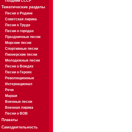
Поздний СССР
Тематические разделы
Песни о Родине
Советская лирика
Песни о Труде
Песни о городах
Праздничные песни
Морские песни
Спортивные песни
Пионерские песни
Молодежные песни
Песни о Вождях
Песни о Героях
Революционные
Интернационал
Речи
Марши
Военные песни
Военная лирика
Песни о ВОВ
Плакаты
Самодеятельность