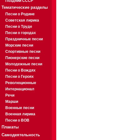
Поздний СССР
Тематические разделы
Песни о Родине
Советская лирика
Песни о Труде
Песни о городах
Праздничные песни
Морские песни
Спортивные песни
Пионерские песни
Молодежные песни
Песни о Вождях
Песни о Героях
Революционные
Интернационал
Речи
Марши
Военные песни
Военная лирика
Песни о ВОВ
Плакаты
Самодеятельность