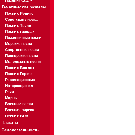
Поздний СССР
Тематические разделы
Песни о Родине
Советская лирика
Песни о Труде
Песни о городах
Праздничные песни
Морские песни
Спортивные песни
Пионерские песни
Молодежные песни
Песни о Вождях
Песни о Героях
Революционные
Интернационал
Речи
Марши
Военные песни
Военная лирика
Песни о ВОВ
Плакаты
Самодеятельность