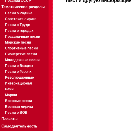
Текст и другую информацию
Поздний СССР
Тематические разделы
Песни о Родине
Советская лирика
Песни о Труде
Песни о городах
Праздничные песни
Морские песни
Спортивные песни
Пионерские песни
Молодежные песни
Песни о Вождях
Песни о Героях
Революционные
Интернационал
Речи
Марши
Военные песни
Военная лирика
Песни о ВОВ
Плакаты
Самодеятельность