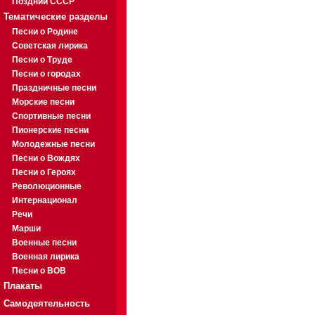
Поздний СССР
Тематические разделы
Песни о Родине
Советская лирика
Песни о Труде
Песни о городах
Праздничные песни
Морские песни
Спортивные песни
Пионерские песни
Молодежные песни
Песни о Вождях
Песни о Героях
Революционные
Интернационал
Речи
Марши
Военные песни
Военная лирика
Песни о ВОВ
Плакаты
Самодеятельность